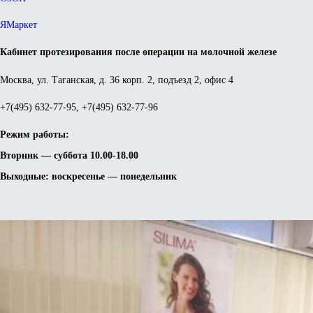
ЯМаркет
Кабинет протезирования после операции на молочной железе
Москва, ул. Таганская, д. 36 корп. 2, подъезд 2, офис 4
+7(495) 632-77-95, +7(495) 632-77-96
Режим работы:
Вторник — суббота 10.00-18.00
Выходные: воскресенье — понедельник