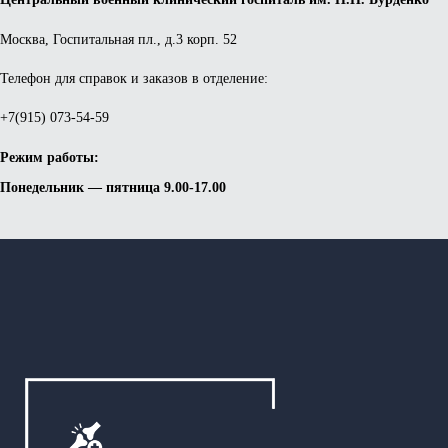
Москва, Госпитальная пл., д.3 корп. 52
Телефон для справок и заказов в отделение:
+7(915) 073-54-59
Режим работы:
Понедельник — пятница 9.00-17.00