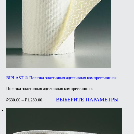
BIPLAST ® Повязка эластичная адгезивная компрессионная
Повязка эластичная адгезивная компрессионная
Э
т
ВЫБЕРИТЕ ПАРАМЕТРЫ
₽
630.00
–
₽
1,280.00
и
н
в
О
м
в
н