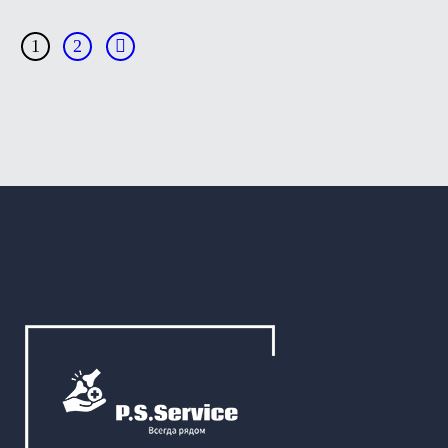
выбрать
на
→
1
2
странице
товара.