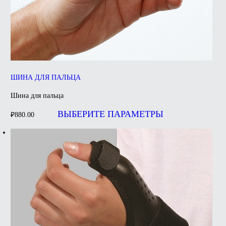
ШИНА ДЛЯ ПАЛЬЦА
Шина для пальца
Этот
товар
ВЫБЕРИТЕ ПАРАМЕТРЫ
₽
880.00
имеет
несколько
вариаций.
Опции
можно
выбрать
на
странице
товара.