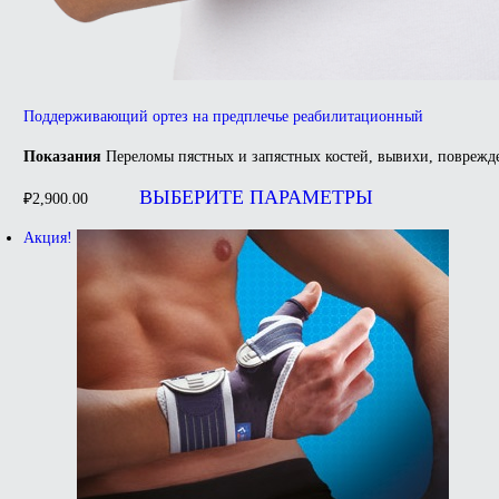
Поддерживающий ортез на предплечье реабилитационный
Показания
Переломы пястных и запястных костей, вывихи, поврежд
Этот
товар
ВЫБЕРИТЕ ПАРАМЕТРЫ
₽
2,900.00
имеет
несколько
Акция!
вариаций.
Опции
можно
выбрать
на
странице
товара.