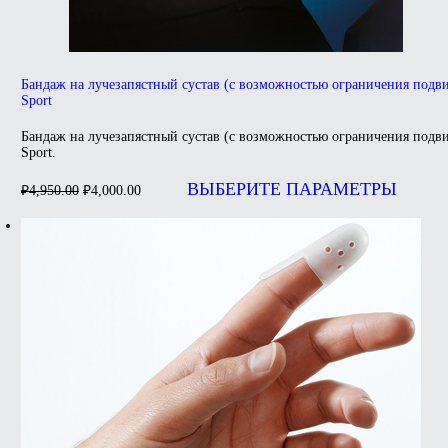
Бандаж на лучезапястный сустав (с возможностью ограничения по
Sport
Бандаж на лучезапястный сустав (с возможностью ограничения по
Sport.
Первоначальная
Текущая
Э
цена
цена:
т
ВЫБЕРИТЕ ПАРАМЕТРЫ
₽
4,950.00
₽
4,000.00
составляла
и
₽4,000.00.
н
₽4,950.00.
в
О
м
в
н
с
т