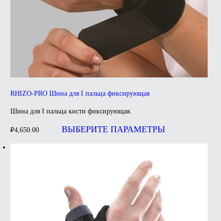
RHIZO-PRO Шина для I пальца фиксирующая
Шина для I пальца кисти фиксирующая.
Этот
товар
ВЫБЕРИТЕ ПАРАМЕТРЫ
₽
4,650.00
имеет
несколько
вариаций.
Опции
можно
выбрать
на
странице
товара.