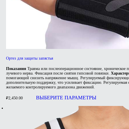
Ортез для защиты запястья
Показания
Травма или послеоперационное состояние, хроническое п
лучевого нерва. Фиксация после снятия гипсовой повязки.
Характер
помогающий снизить напряжение мышц. Регулируемый фиксирующий
дополнительную поддержку, что усиливает фиксацию. Регулируемая 
желаемого контролируемого диапазона движений.
Этот
товар
ВЫБЕРИТЕ ПАРАМЕТРЫ
₽
2,450.00
имеет
несколько
вариаций.
Опции
можно
выбрать
на