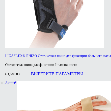
LIGAFLEX® RHIZO Статическая шина для фиксации большого паль
Статическая шина для фиксации I пальца кисти.
Этот
товар
ВЫБЕРИТЕ ПАРАМЕТРЫ
₽
3,540.00
имеет
несколько
Акция!
вариаций.
Опции
можно
выбрать
на
странице
товара.