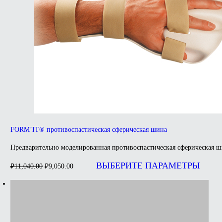
FORM’IT® противоспастическая сферическая шина
Предварительно моделированная противоспастическая сферическая ш
Первоначальная
Текущая
цена
цена:
ВЫБЕРИТЕ ПАРАМЕТРЫ
₽
11,040.00
₽
9,050.00
составляла
₽9,050.00.
₽11,040.00.