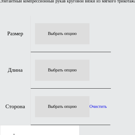
Элегантный компрессионный рукав круговой вязки из мягкого трикотажа
Размер
Длина
Сторона
Очистить
Количество
товара