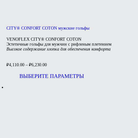
CITY® CONFORT COTON мужские гольфы
VENOFLEX CITY® CONFORT COTON
Эстетичные гольфы для мужчин с рифленым плетением
Высокое содержание хлопка для обеспечения комфорта
₽
4,110.00
–
₽
6,230.00
Этот
товар
ВЫБЕРИТЕ ПАРАМЕТРЫ
имеет
несколько
вариаций.
Опции
можно
выбрать
на
странице
товара.