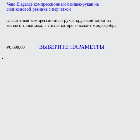
Veno Elegance компрессионный бандаж-рукав на
силиконовой резинке с перчаткой
Элегантный компрессионный рукав круговой вязки из
мягкого трикотажа, в состав которого входит микрофибра
Этот
товар
ВЫБЕРИТЕ ПАРАМЕТРЫ
₽
6,090.00
имеет
несколько
вариаций.
Опции
можно
выбрать
на
странице
товара.