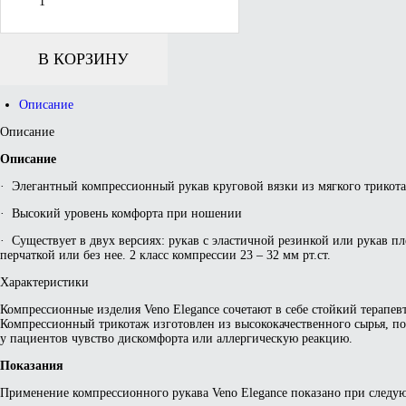
Veno
Elegance
компрессионный
бандаж-
В КОРЗИНУ
рукав
с
плечевым
Описание
фиксатором
и
Описание
перчаткой
Описание
· Элегантный компрессионный рукав круговой вязки из мягкого трикота
· Высокий уровень комфорта при ношении
· Существует в двух версиях: рукав с эластичной резинкой или рукав п
перчаткой или без нее. 2 класс компрессии 23 – 32 мм рт.ст.
Характеристики
Компрессионные изделия Veno Elegance сочетают в себе стойкий терапе
Компрессионный трикотаж изготовлен из высококачественного сырья, по
у пациентов чувство дискомфорта или аллергическую реакцию.
Показания
Применение компрессионного рукава Veno Elegance показано при следу