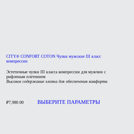
CITY® CONFORT COTON Чулки мужские III класс
компрессии
Эстетичные чулки III класса компрессии для мужчин с
рифленым плетением
Высокое содержание хлопка для обеспечения комфорта
Этот
товар
ВЫБЕРИТЕ ПАРАМЕТРЫ
₽
7,980.00
имеет
несколько
вариаций.
Опции
можно
выбрать