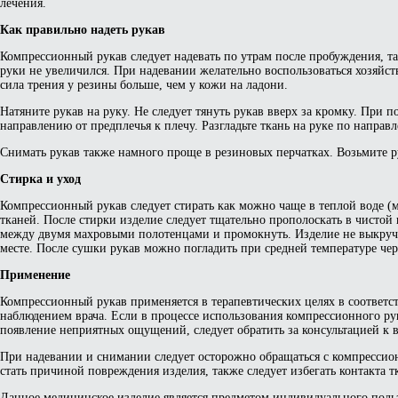
лечения.
Как правильно надеть рукав
Компрессионный рукав следует надевать по утрам после пробуждения, так
руки не увеличился. При надевании желательно воспользоваться хозяйств
сила трения у резины больше, чем у кожи на ладони.
Натяните рукав на руку. Не следует тянуть рукав вверх за кромку. При 
направлению от предплечья к плечу. Разгладьте ткань на руке по направ
Снимать рукав также намного проще в резиновых перчатках. Возьмите р
Стирка и уход
Компрессионный рукав следует стирать как можно чаще в теплой воде (м
тканей. После стирки изделие следует тщательно прополоскать в чистой 
между двумя махровыми полотенцами и промокнуть. Изделие не выкруч
месте. После сушки рукав можно погладить при средней температуре чер
Применение
Компрессионный рукав применяется в терапевтических целях в соответ
наблюдением врача. Если в процессе использования компрессионного р
появление неприятных ощущений, следует обратить за консультацией к в
При надевании и снимании следует осторожно обращаться с компрессио
стать причиной повреждения изделия, также следует избегать контакта 
Данное медицинское изделие является предметом индивидуального поль